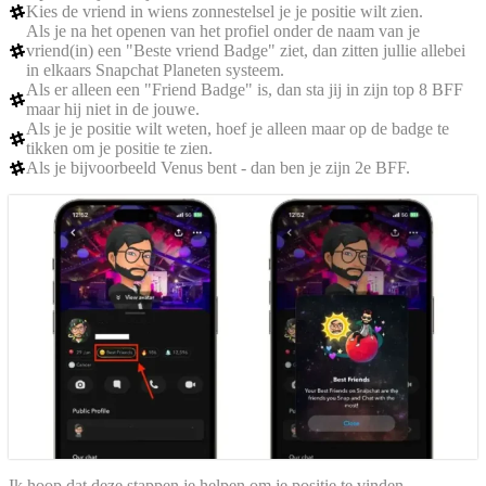
Kies de vriend in wiens zonnestelsel je je positie wilt zien.
Als je na het openen van het profiel onder de naam van je
vriend(in) een "Beste vriend Badge" ziet, dan zitten jullie allebei
in elkaars Snapchat Planeten systeem.
Als er alleen een "Friend Badge" is, dan sta jij in zijn top 8 BFF
maar hij niet in de jouwe.
Als je je positie wilt weten, hoef je alleen maar op de badge te
tikken om je positie te zien.
Als je bijvoorbeeld Venus bent - dan ben je zijn 2e BFF.
Ik hoop dat deze stappen je helpen om je positie te vinden.