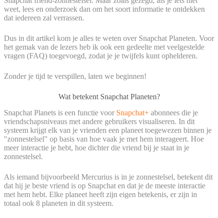
Snapchat friend-zonnestelsel. Maar zoals gezegd, als je iets niet
weet, lees en onderzoek dan om het soort informatie te ontdekken
dat iedereen zal verrassen.
Dus in dit artikel kom je alles te weten over Snapchat Planeten. Voor
het gemak van de lezers heb ik ook een gedeelte met veelgestelde
vragen (FAQ) toegevoegd, zodat je je twijfels kunt ophelderen.
Zonder je tijd te verspillen, laten we beginnen!
Wat betekent Snapchat Planeten?
Snapchat Planets is een functie voor
Snapchat+
abonnees die je
vriendschapsniveaus met andere gebruikers visualiseren. In dit
systeem krijgt elk van je vrienden een planeet toegewezen binnen je
"zonnestelsel" op basis van hoe vaak je met hem interageert. Hoe
meer interactie je hebt, hoe dichter die vriend bij je staat in je
zonnestelsel.
Als iemand bijvoorbeeld Mercurius is in je zonnestelsel, betekent dit
dat hij je beste vriend is op Snapchat en dat je de meeste interactie
met hem hebt. Elke planeet heeft zijn eigen betekenis, er zijn in
totaal ook 8 planeten in dit systeem.