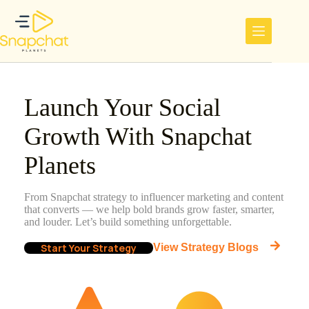
Ga
naar
de
inhoud
Launch Your Social
Growth With Snapchat
Planets
From Snapchat strategy to influencer marketing and content
that converts — we help bold brands grow faster, smarter,
and louder. Let’s build something unforgettable.
Start Your Strategy
View Strategy Blogs