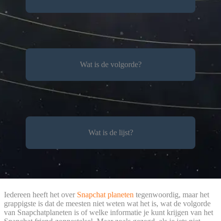
Wat is de volgorde?
Wat is de lijst?
Iedereen heeft het over
Snapchat planeten
tegenwoordig, maar het
grappigste is dat de meesten niet weten wat het is, wat de volgorde
van Snapchatplaneten is of welke informatie je kunt krijgen van het