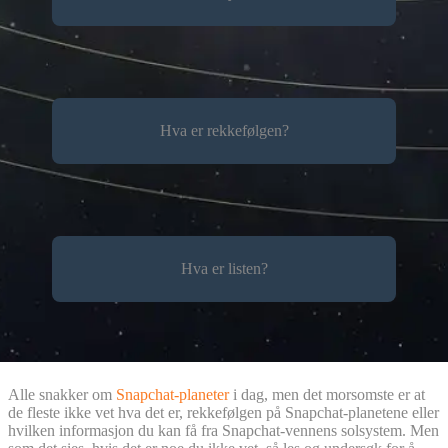
Hva er rekkefølgen?
Hva er listen?
Alle snakker om
Snapchat-planeter
i dag, men det morsomste er at
de fleste ikke vet hva det er, rekkefølgen på Snapchat-planetene eller
hvilken informasjon du kan få fra Snapchat-vennens solsystem. Men