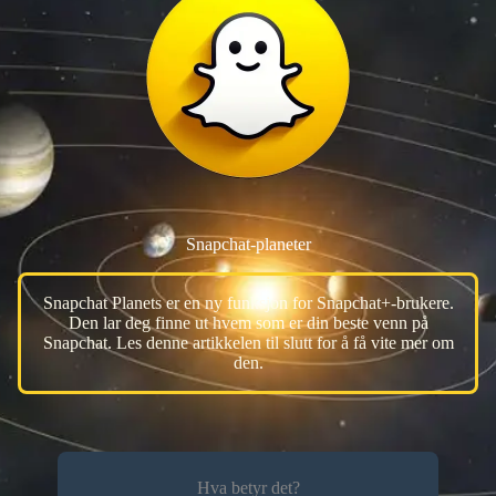
Snapchat-planeter
Snapchat Planets er en ny funksjon for Snapchat+-brukere.
Den lar deg finne ut hvem som er din beste venn på
Snapchat. Les denne artikkelen til slutt for å få vite mer om
den.
Hva betyr det?