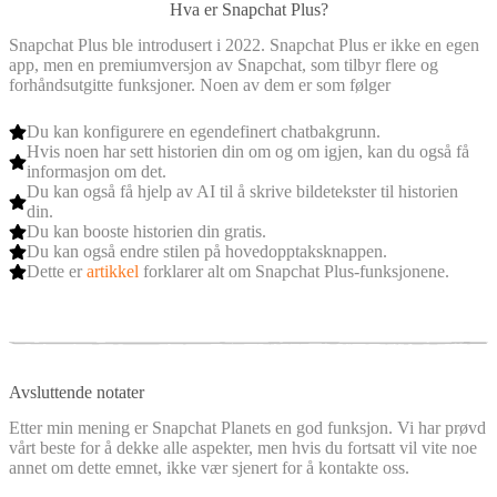
Hva er Snapchat Plus?
Snapchat Plus ble introdusert i 2022. Snapchat Plus er ikke en egen
app, men en premiumversjon av Snapchat, som tilbyr flere og
forhåndsutgitte funksjoner. Noen av dem er som følger
Du kan konfigurere en egendefinert chatbakgrunn.
Hvis noen har sett historien din om og om igjen, kan du også få
informasjon om det.
Du kan også få hjelp av AI til å skrive bildetekster til historien
din.
Du kan booste historien din gratis.
Du kan også endre stilen på hovedopptaksknappen.
Dette er
artikkel
forklarer alt om Snapchat Plus-funksjonene.
Avsluttende notater
Etter min mening er Snapchat Planets en god funksjon. Vi har prøvd
vårt beste for å dekke alle aspekter, men hvis du fortsatt vil vite noe
annet om dette emnet, ikke vær sjenert for å kontakte oss.