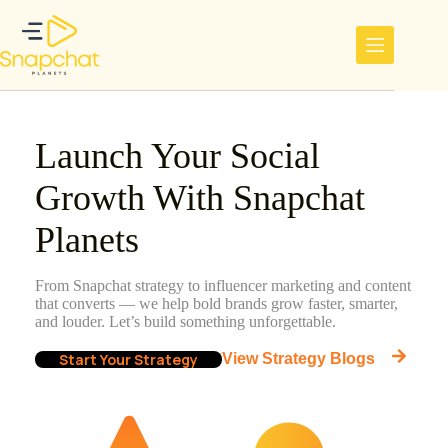
Hopp
til
innholdet
Launch Your Social
Growth With Snapchat
Planets
From Snapchat strategy to influencer marketing and content
that converts — we help bold brands grow faster, smarter,
and louder. Let’s build something unforgettable.
Start Your Strategy
View Strategy Blogs