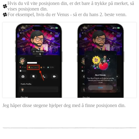
Hvis du vil vite posisjonen din, er det bare å trykke på merket, så
vises posisjonen din.
For eksempel, hvis du er Venus - så er du hans 2. beste venn.
Jeg håper disse stegene hjelper deg med å finne posisjonen din.