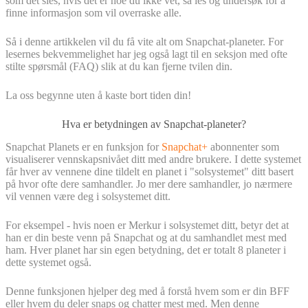
som det sies, hvis det er noe du ikke vet, så les og undersøk for å
finne informasjon som vil overraske alle.
Så i denne artikkelen vil du få vite alt om Snapchat-planeter. For
lesernes bekvemmelighet har jeg også lagt til en seksjon med ofte
stilte spørsmål (FAQ) slik at du kan fjerne tvilen din.
La oss begynne uten å kaste bort tiden din!
Hva er betydningen av Snapchat-planeter?
Snapchat Planets er en funksjon for
Snapchat+
abonnenter som
visualiserer vennskapsnivået ditt med andre brukere. I dette systemet
får hver av vennene dine tildelt en planet i "solsystemet" ditt basert
på hvor ofte dere samhandler. Jo mer dere samhandler, jo nærmere
vil vennen være deg i solsystemet ditt.
For eksempel - hvis noen er Merkur i solsystemet ditt, betyr det at
han er din beste venn på Snapchat og at du samhandlet mest med
ham. Hver planet har sin egen betydning, det er totalt 8 planeter i
dette systemet også.
Denne funksjonen hjelper deg med å forstå hvem som er din BFF
eller hvem du deler snaps og chatter mest med. Men denne