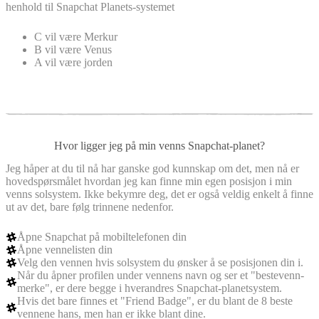
henhold til Snapchat Planets-systemet
C vil være Merkur
B vil være Venus
A vil være jorden
Hvor ligger jeg på min venns Snapchat-planet?
Jeg håper at du til nå har ganske god kunnskap om det, men nå er
hovedspørsmålet hvordan jeg kan finne min egen posisjon i min
venns solsystem. Ikke bekymre deg, det er også veldig enkelt å finne
ut av det, bare følg trinnene nedenfor.
Åpne Snapchat på mobiltelefonen din
Åpne vennelisten din
Velg den vennen hvis solsystem du ønsker å se posisjonen din i.
Når du åpner profilen under vennens navn og ser et "bestevenn-
merke", er dere begge i hverandres Snapchat-planetsystem.
Hvis det bare finnes et "Friend Badge", er du blant de 8 beste
vennene hans, men han er ikke blant dine.